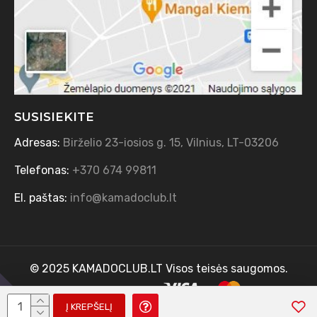
SUSISIEKITE
Adresas:
Birželio 23-iosios g. 15, Vilnius, LT-03206
Telefonas:
+370 674 99811
El. paštas:
info@kamadoclub.lt
© 2025 KAMADOCLUB.LT Visos teisės saugomos.
Sprendimas: TVS.lt
Į KREPŠELĮ