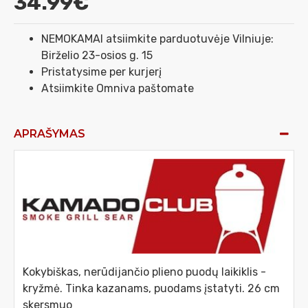
34.99€
NEMOKAMAI atsiimkite parduotuvėje Vilniuje:
Birželio 23-osios g. 15
Pristatysime per kurjerį
Atsiimkite Omniva paštomate
APRAŠYMAS
Kokybiškas, nerūdijančio plieno puodų laikiklis -
kryžmė. Tinka kazanams, puodams įstatyti. 26 cm
skersmuo