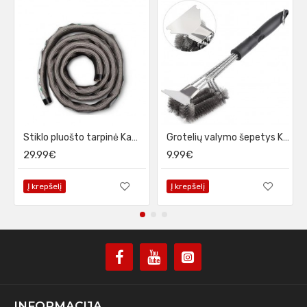
Stiklo pluošto tarpinė KamadoClub PRO/PRO 2
Grotelių valymo šepetys KamadoClub
29.99€
9.99€
Į krepšelį
Į krepšelį
INFORMACIJA