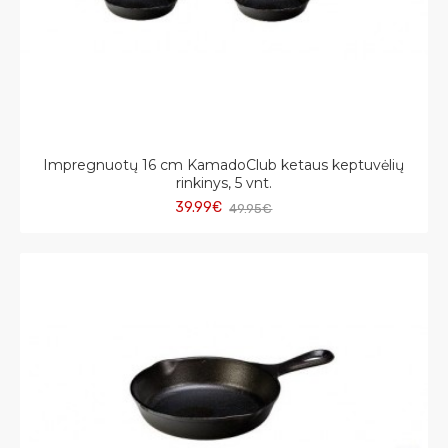
Impregnuotų 16 cm KamadoClub ketaus keptuvėlių
rinkinys, 5 vnt.
39.99€
49.95€