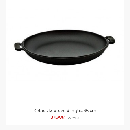
Ketaus keptuvė-dangtis, 36 cm
34.99€
39.99€