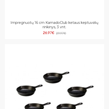
Impregnuotų 16 cm KamadoClub ketaus keptuvėlių
rinkinys, 3 vnt.
26.97€
29.97€