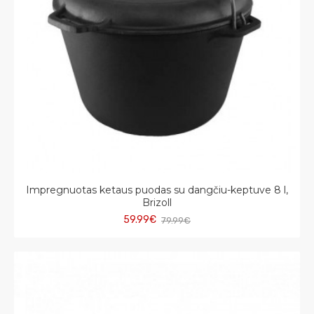
Impregnuotas ketaus puodas su dangčiu-keptuve 8 l,
Brizoll
59.99€
79.99€