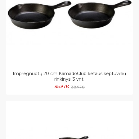
Impregnuotų 20 cm KamadoClub ketaus keptuvėlių
rinkinys, 3 vnt.
35.97€
38.97€