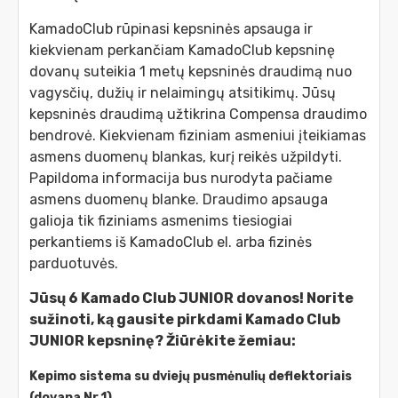
KamadoClub rūpinasi kepsninės apsauga ir
kiekvienam perkančiam KamadoClub kepsninę
dovanų suteikia 1 metų kepsninės draudimą nuo
vagysčių, dužių ir nelaimingų atsitikimų. Jūsų
kepsninės draudimą užtikrina Compensa draudimo
bendrovė. Kiekvienam fiziniam asmeniui įteikiamas
asmens duomenų blankas, kurį reikės užpildyti.
Papildoma informacija bus nurodyta pačiame
asmens duomenų blanke. Draudimo apsauga
galioja tik fiziniams asmenims tiesiogiai
perkantiems iš KamadoClub el. arba fizinės
parduotuvės.
Jūsų 6 Kamado Club JUNIOR dovanos! Norite
sužinoti, ką gausite pirkdami Kamado Club
JUNIOR kepsninę? Žiūrėkite žemiau:
Kepimo sistema su dviejų pusmėnulių deflektoriais
(dovana Nr.1)