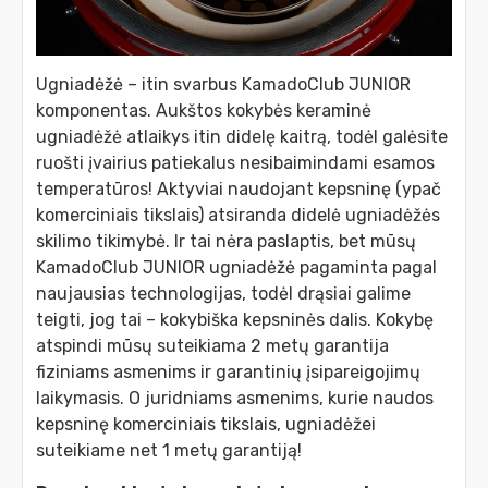
Ugniadėžė – itin svarbus KamadoClub JUNIOR
komponentas. Aukštos kokybės keraminė
ugniadėžė atlaikys itin didelę kaitrą, todėl galėsite
ruošti įvairius patiekalus nesibaimindami esamos
temperatūros! Aktyviai naudojant kepsninę (ypač
komerciniais tikslais) atsiranda didelė ugniadėžės
skilimo tikimybė. Ir tai nėra paslaptis, bet mūsų
KamadoClub JUNIOR ugniadėžė pagaminta pagal
naujausias technologijas, todėl drąsiai galime
teigti, jog tai – kokybiška kepsninės dalis. Kokybę
atspindi mūsų suteikiama 2 metų garantija
fiziniams asmenims ir garantinių įsipareigojimų
laikymasis. O juridniams asmenims, kurie naudos
kepsninę komerciniais tikslais, ugniadėžei
suteikiame net 1 metų garantiją!