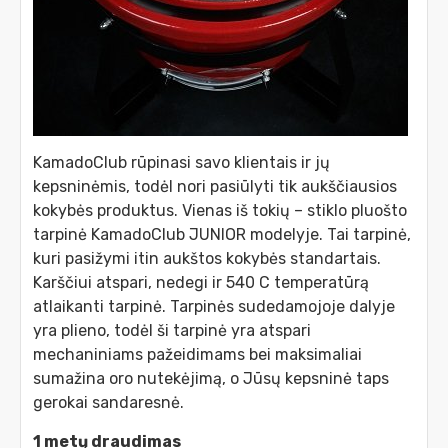
KamadoClub rūpinasi savo klientais ir jų
kepsninėmis, todėl nori pasiūlyti tik aukščiausios
kokybės produktus. Vienas iš tokių – stiklo pluošto
tarpinė KamadoClub JUNIOR modelyje. Tai tarpinė,
kuri pasižymi itin aukštos kokybės standartais.
Karščiui atspari, nedegi ir 540 C temperatūrą
atlaikanti tarpinė. Tarpinės sudedamojoje dalyje
yra plieno, todėl ši tarpinė yra atspari
mechaniniams pažeidimams bei maksimaliai
sumažina oro nutekėjimą, o Jūsų kepsninė taps
gerokai sandaresnė.
1 metų draudimas