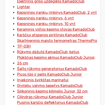
Elektrinis grilio uždegiklis KamadoClub
Lighter
Kepsninės įrankių rinkinys KamadoClub, 2 vnt
Kepsninės įrankių rinkinys, 6 vnt
Kepsninės įrankių rinkinys, 10 vnt
Keraminis vištos kepimo stovas KamadoClub
Karščiui atsparios pirštinės KamadoClub
Skaitmeninis maisto termometras ThermoPro
TP-03H
Rūkymo dėžutė KamadoClub, ketus
Plokščias kepimo akmuo KamadoClub Junior,
26 cm
Šalto rūkymo generatorius KamadoClub
Picos ližė ir peilis KamadoClub Junior
Injekcinis švirkštas marinatui
Grotelių valymo šepetys KamadoClub
Silikoninis kepimo kilimėlis Junior, 32 cm
Cilindras rūkymui KamadoClub Junior
Pusinis karščio deflektorius KamadoClub