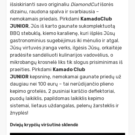
išsiskirianti savo originaliu
DiamondCut
išorės
dizainu, raudona spalva ir svarbiausia –
nemokamais priedais. Pirkdami
KamadoClub
JUNIOR
,
Jūs iš karto gaunate sukomplektuotą
BBQ stebuklą, kiemo karalienę, kuri išplės Jūsų
gastronominius sugebėjimus iki mėnulio ir atgal.
Jūsų virtuvės įranga verks, ilgėsis Jūsų, orkaitėje
pradėsite sandėliuoti kulinarijos vadovėlius, o
mikrobangų krosnelė liks tik slogus prisiminimas iš
praeities. Pirkdami
Kamado Club
JUNIOR
kepsninę, nemokamai gaunate priedų už
daugiau nei 100 eurų – tai nerūdijančio plieno
kepimo grotelės, 2 pusiniai karščio deflektoriai,
puodų laikiklis, papildomas laikiklis kepimo
sistemai, lietaus uždangalas, pelenų žarsteklis ir
žnyplės!
Dviejų krypčių viršutinė sklendė