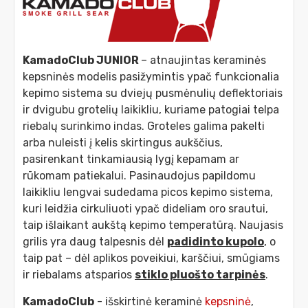
KamadoClub JUNIOR
– atnaujintas keraminės
kepsninės modelis pasižymintis ypač funkcionalia
kepimo sistema su dviejų pusmėnulių deflektoriais
ir dvigubu grotelių laikikliu, kuriame patogiai telpa
riebalų surinkimo indas. Groteles galima pakelti
arba nuleisti į kelis skirtingus aukščius,
pasirenkant tinkamiausią lygį kepamam ar
rūkomam patiekalui. Pasinaudojus papildomu
laikikliu lengvai sudedama picos kepimo sistema,
kuri leidžia cirkuliuoti ypač dideliam oro srautui,
taip išlaikant aukštą kepimo temperatūrą. Naujasis
grilis yra daug talpesnis dėl
padidinto kupolo
,
o
taip pat – dėl aplikos poveikiui, karščiui, smūgiams
ir riebalams atsparios
stiklo pluošto tarpinės
.
KamadoClub
- išskirtinė keraminė
kepsninė
,