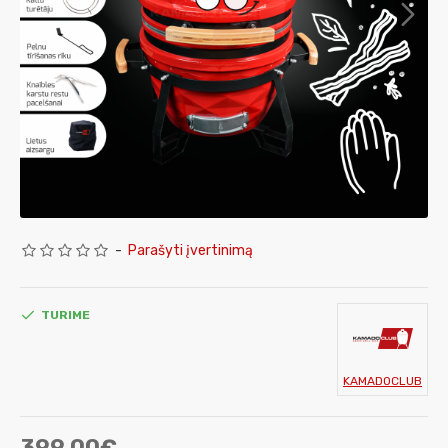
-
Parašyti įvertinimą
TURIME
KAMADOCLUB
399.00€