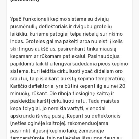
Ypač funkcionali kepimo sistema su dviejų
pusmėnulių deflektoriais ir dvigubu grotelių
laikikliu, kuriame patogiai telpa riebalų surinkimo
indas. Groteles galima pakelti arba nuleisti į kelis
skirtingus aukščius, pasirenkant tinkamiausią
kepamam ar rūkomam patiekalui. Pasinaudojus
papildomu laikikliu lengvai sudedama picos kepimo
sistema, kuri leidžia cirkuliuoti ypač dideliam oro
srautui, taip išlaikant aukštą kepimo temperatūrą.
Karščio deflektoriai yra būtini kepant ilgiau nei 20
minučių, rūkant. Jie riboja tiesioginę kaitrą ir
paskleidžia karštį cirkuliuoti ratu. Tada maistas
kepa tolygiai, jo nereikia vartyti, vienodai
apskrunda iš visų pusių. Kepant su deflektoriais
(netiesioginėje kaitroje), rekomenduojama
pasirinkti ilgesnį kepimo laiką žemesnėje
temperatūroje, taip patiekalas išsaugos daugiau