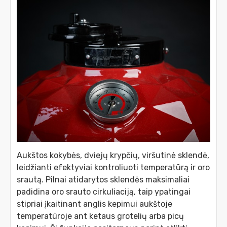
Aukštos kokybės, dviejų krypčių, viršutinė sklendė,
leidžianti efektyviai kontroliuoti temperatūrą ir oro
srautą. Pilnai atidarytos sklendės maksimaliai
padidina oro srauto cirkuliaciją, taip ypatingai
stipriai įkaitinant anglis kepimui aukštoje
temperatūroje ant ketaus grotelių arba picų