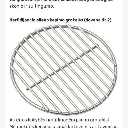
skonio ir sultingumo.
Nerūdijančio plieno kepimo grotelės (dovana Nr.2)
Aukštos kokybės nerūdinančio plieno grotelės!
Mėgaukitės kepsniais,
grill
daržovėmis ar žuvimi su