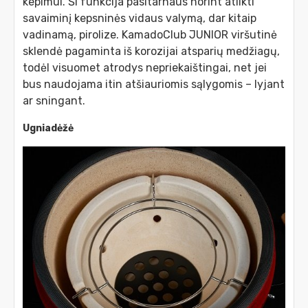
kepimui. Ši funkcija pasitarnaus norint atlikti
savaiminį kepsninės vidaus valymą, dar kitaip
vadinamą, pirolize. KamadoClub JUNIOR viršutinė
sklendė pagaminta iš korozijai atsparių medžiagų,
todėl visuomet atrodys nepriekaištingai, net jei
bus naudojama itin atšiauriomis sąlygomis – lyjant
ar sningant.
Ugniadėžė