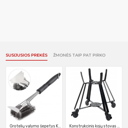
SUSIJUSIOS PREKĖS
ŽMONĖS TAIP PAT PIRKO
Grotelių valymo šepetys KamadoClub
Konstrukcinis kojų stovas su ratukais KamadoClub Junior