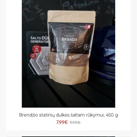
Brendžio statinių dulkės šaltam rūkymui, 450 g
7.99€
9.99€