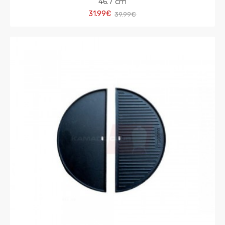
46.7 cm
31.99€
39.99€