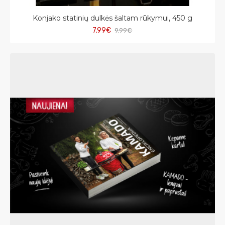
Konjako statinių dulkės šaltam rūkymui, 450 g
7.99€
9.99€