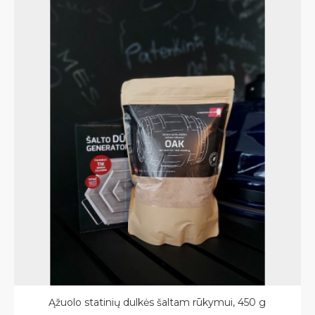
Ąžuolo statinių dulkės šaltam rūkymui, 450 g