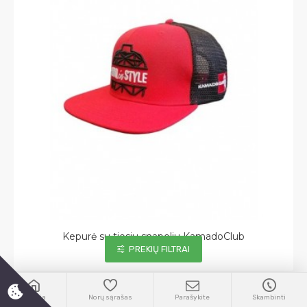
Kepurė su tiesiu snapeliu KamadoClub
PREKIŲ FILTRAI
19.99€
Pradžia
Norų sąrašas
Parašykite
Skambinti