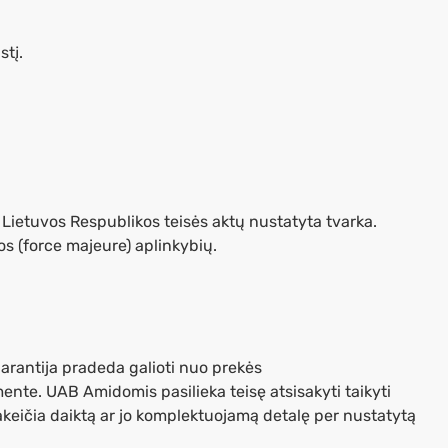
stį.
 Lietuvos Respublikos teisės aktų nustatyta tvarka.
s (force majeure) aplinkybių.
rantija pradeda galioti nuo prekės
nte. UAB Amidomis pasilieka teisę atsisakyti taikyti
pakeičia daiktą ar jo komplektuojamą detalę per nustatytą