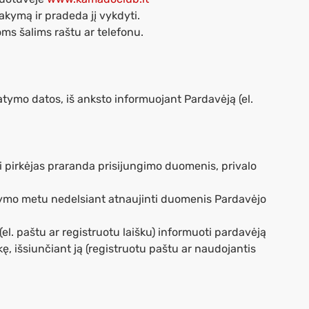
akymą ir pradeda jį vykdyti.
oms šalims raštu ar telefonu.
atymo datos, iš anksto informuojant Pardavėją (el.
 pirkėjas praranda prisijungimo duomenis, privalo
sakymo metu nedelsiant atnaujinti duomenis Pardavėjo
el. paštu ar registruotu laišku) informuoti pardavėją
ę, išsiunčiant ją (registruotu paštu ar naudojantis