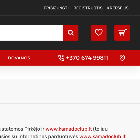
PRISIJUNGTI
REGISTRUOTIS
KREPŠELIS
+370 674 99811
DOVANOS
ustatomos Pirkėjo ir
www.kamadoclub.lt
(toliau
sijusios su internetinės parduotuvės
www.kamadoclub.lt