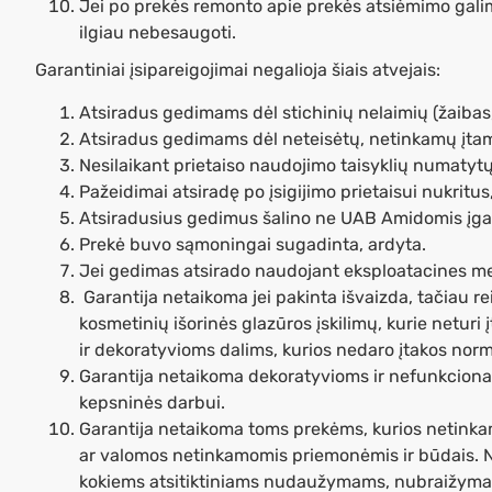
Jei po prekės remonto apie prekės atsiėmimo gali
ilgiau nebesaugoti.
Garantiniai įsipareigojimai negalioja šiais atvejais:
Atsiradus gedimams dėl stichinių nelaimių (žaibas
Atsiradus gedimams dėl neteisėtų, netinkamų įtampo
Nesilaikant prietaiso naudojimo taisyklių numatytų 
Pažeidimai atsiradę po įsigijimo prietaisui nukritu
Atsiradusius gedimus šalino ne UAB Amidomis įga
Prekė buvo sąmoningai sugadinta, ardyta.
Jei gedimas atsirado naudojant eksploatacines m
Garantija netaikoma jei pakinta išvaizda, tačiau re
kosmetinių išorinės glazūros įskilimų, kurie neturi
ir dekoratyvioms dalims, kurios nedaro įtakos nor
Garantija netaikoma dekoratyvioms ir nefunkcional
kepsninės darbui.
Garantija netaikoma toms prekėms, kurios netinka
ar valomos netinkamomis priemonėmis ir būdais. Na
kokiems atsitiktiniams nudaužymams, nubraižymams i