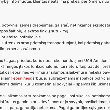
mybę informuotas klientas neatsiima prekės, per 6 mėn. nu
, potvynis, žemės drebėjimas, gaisrai), netinkamos eksploat
s šaltinių, elektros tinklų sutrikimų.
prietaiso instrukcijoje.
s, sutrenkus arba prietaisą transportuojant, kai prietaisą gab
liotas servisas/asmuo.
edžiagas, priedus, kurie nėra rekomenduojami UAB Amidomi
ikšmingos įtakos funkcionalumui tai neturi. Taip pat dėl įbrė
 įtakos kepsninės veikimui ar šilumos išlaikymui ir nekelia p
maliam
kepsninės
darbui, jų subraižymams ir spalvos pokyčia
ioms dalims, kurių kosmetiniai pokyčiai – spalvos išblukima
mai laikomos ar surenkamos ne pagal instrukcijas, netinkam
tūralus gaminio nusidėvėjimas ar jo savybių pasikeitimas, 
r pan., garantija netaikoma. Pagal garantijos sąlygas neatl