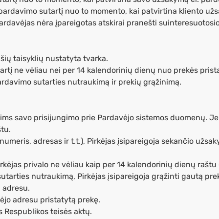
ardavimo sutartį nuo to momento, kai patvirtina kliento užs
Pardavėjas nėra įpareigotas atskirai pranešti suinteresuotosi
 šių taisyklių nustatyta tvarka.
artį ne vėliau nei per 14 kalendorinių dienų nuo prekės prist
ardavimo sutarties nutraukimą ir prekių grąžinimą.
nims savo prisijungimo prie Pardavėjo sistemos duomenų. Jei
tu.
umeris, adresas ir t.t.), Pirkėjas įsipareigoja sekančio už
ėjas privalo ne vėliau kaip per 14 kalendorinių dienų raštu (
utarties nutraukimą, Pirkėjas įsipareigoja grąžinti gautą prek
 adresu.
kėjo adresu pristatytą prekę.
s Respublikos teisės aktų.