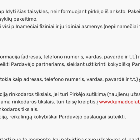
pildyti šias taisykles, neinformuojant pirkėjo iš anksto. Pak
syklių pakeitimo.
i visi pilnamečiai fiziniai ir juridiniai asmenys (nepilnamečiai
nformacija (adresas, telefono numeris, vardas, pavardė ir t.t
teikti Pardavėjo partneriams, siekiant užtikrinti kokybišką Pa
(tokia kaip adresas, telefono numeris, vardas, pavardė ir t.t.)
 rinkodaros tikslais, jei turi Pirkėjo sutikimą (naujienų užsak
ma rinkodaros tikslais, turi teisę kreiptis į
www.kamadoclub.
kodaros tikslais.
iją, reikalingą kokybiškai Pardavėjo paslaugai suteikti.
utartį nuo to momento, kai patvirtina savo užsakymą el. par