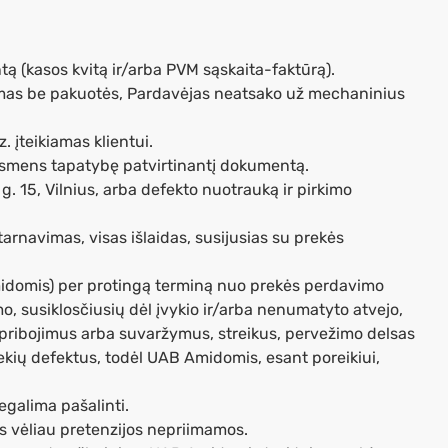
ą (kasos kvitą ir/arba PVM sąskaita-faktūrą).
tomas be pakuotės, Pardavėjas neatsako už mechaninius
 įteikiamas klientui.
smens tapatybę patvirtinantį dokumentą.
g. 15, Vilnius, arba defekto nuotrauką ir pirkimo
arnavimas, visas išlaidas, susijusias su prekės
Amidomis) per protingą terminą nuo prekės perdavimo
 susiklosčiusių dėl įvykio ir/arba nenumatyto atvejo,
 apribojimus arba suvaržymus, streikus, pervežimo delsas
ekių defektus, todėl UAB Amidomis, esant poreikiui,
egalima pašalinti.
os vėliau pretenzijos nepriimamos.