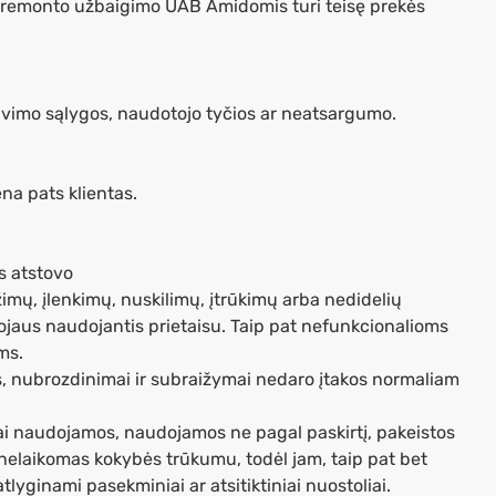
o remonto užbaigimo UAB Amidomis turi teisę prekės
avimo sąlygos, naudotojo tyčios ar neatsargumo.
ena pats klientas.
s atstovo
žimų, įlenkimų, nuskilimų, įtrūkimų arba nedidelių
avojaus naudojantis prietaisu. Taip pat nefunkcionalioms
ms.
s, nubrozdinimai ir subraižymai nedaro įtakos normaliam
ai naudojamos, naudojamos ne pagal paskirtį, pakeistos
nelaikomas kokybės trūkumu, todėl jam, taip pat bet
yginami pasekminiai ar atsitiktiniai nuostoliai.