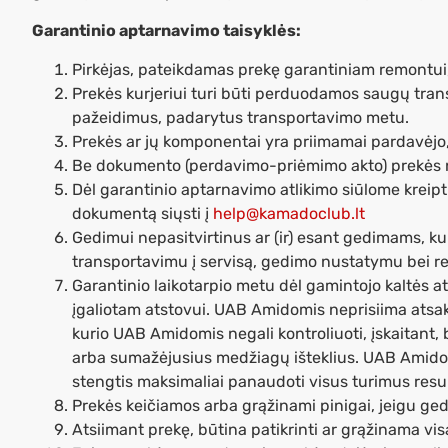
Garantinio aptarnavimo taisyklės:
Pirkėjas, pateikdamas prekę garantiniam remontui, 
Prekės kurjeriui turi būti perduodamos saugų tra
pažeidimus, padarytus transportavimo metu.
Prekės ar jų komponentai yra priimamai pardavėjo, 
Be dokumento (perdavimo-priėmimo akto) prekės n
Dėl garantinio aptarnavimo atlikimo siūlome kreiptis
dokumentą siųsti į
help@kamadoclub.lt
Gedimui nepasitvirtinus ar (ir) esant gedimams, ku
transportavimu į servisą, gedimo nustatymu bei r
Garantinio laikotarpio metu dėl gamintojo kaltės 
įgaliotam atstovui. UAB Amidomis neprisiima atsak
kurio UAB Amidomis negali kontroliuoti, įskaitant,
arba sumažėjusius medžiagų išteklius. UAB Amidomi
stengtis maksimaliai panaudoti visus turimus res
Prekės keičiamos arba grąžinami pinigai, jeigu gedi
Atsiimant prekę, būtina patikrinti ar grąžinama vi