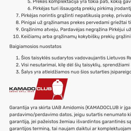
Prekės komplektacija yra tokia pati, kokią gav
Pirkėjas turi išsaugotą prekių pirkimą įrodan
Pirkėjas norintis grąžinti nepatikusią prekę, priva
Pinigai už grąžinamas prekes pervedami griežtai ti
Grąžinimo atveju, Pardavėjas negrąžina Pirkėjui 
Keičiamų arba grąžinamų kokybiškų prekių grąžini
Baigiamosios nuostatos
Šios taisyklės sudarytos vadovaujantis Lietuvos Re
Visi nesutarimai, kilę dėl šių taisyklių, sprendži
Šalys yra atleidžiamos nuo šios sutarties įsiparei
Garantija yra skirta UAB Amidomis (KAMADOCLUB ir įgal
pardavimo/perdavimo datos, jeigu sutartis nenumato kit
garantiją, jei pažeistos žemiau išvardintos garantinės s
garantijos terminą, tai naujam daiktui ar komplektuojama