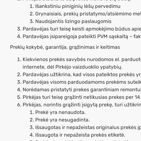
Išankstiniu piniginių lėšų pervedimu
Grynaisiais, prekių pristatymo/atsiėmimo me
Naudojantis lizingo paslaugomis
Pardavėjas turi teisę keisti apmokėjimo būdus api
Pardavėjas įsipareigoja pateikti PVM sąskaitą – fak
Prekių kokybė, garantija, grąžinimas ir keitimas
Kiekvienos prekės savybės nurodomos el. parduotuvė
internete, dėl Pirkėjo vaizduoklio ypatybių.
Pardavėjas užtikrina, kad visos pateiktos prekės 
Pardavėjas visoms parduodamoms prekėms suteikia 
Norėdamas pristatyti prekes garantiniam remontui,
Pirkėjas turi teisę grąžinti netikusias prekes per 
Pirkėjas, norintis grąžinti įsigytą prekę, turi užtikrin
Prekė yra nenaudota.
Prekė yra nesugadinta.
Išsaugotas ir nepažeistas originalus prekės 
Išsaugota ir nepažeista prekės etiketė.