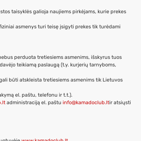
eistos taisyklės galioja naujiems pirkėjams, kurie prekes
 fiziniai asmenys turi teisę įsigyti prekes tik turėdami
.) nebus perduota tretiesiems asmenims, išskyrus tuos
rdavėjo teikiamą paslaugą (t.y. kurjerių tarnyboms,
 gali būti atskleista tretiesiems asmenims tik Lietuvos
ymą el. paštu, telefonu ir t.t.).
lt
administraciją el. paštu
info@kamadoclub.lt
ir atsiųsti
duotuvėje
www.kamadoclub.lt