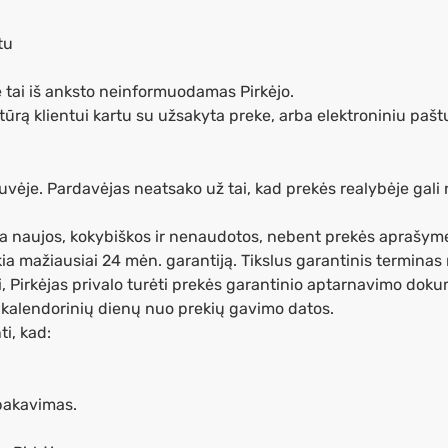
tu
e tai iš anksto neinformuodamas Pirkėjo.
tūrą klientui kartu su užsakyta preke, arba elektroniniu pašt
je. Pardavėjas neatsako už tai, kad prekės realybėje gali než
yra naujos, kokybiškos ir nenaudotos, nebent prekės aprašyme
mažiausiai 24 mėn. garantiją. Tikslus garantinis terminas
 Pirkėjas privalo turėti prekės garantinio aptarnavimo dok
14 kalendorinių dienų nuo prekių gavimo datos.
ti, kad:
įpakavimas.