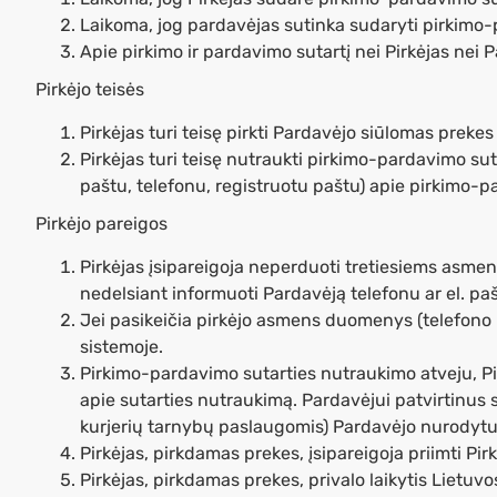
Laikoma, jog pardavėjas sutinka sudaryti pirkimo-p
Apie pirkimo ir pardavimo sutartį nei Pirkėjas nei 
Pirkėjo teisės
Pirkėjas turi teisę pirkti Pardavėjo siūlomas prekes
Pirkėjas turi teisę nutraukti pirkimo-pardavimo sut
paštu, telefonu, registruotu paštu) apie pirkimo-p
Pirkėjo pareigos
Pirkėjas įsipareigoja neperduoti tretiesiems asme
nedelsiant informuoti Pardavėją telefonu ar el. paš
Jei pasikeičia pirkėjo asmens duomenys (telefono n
sistemoje.
Pirkimo-pardavimo sutarties nutraukimo atveju, Pirk
apie sutarties nutraukimą. Pardavėjui patvirtinus s
kurjerių tarnybų paslaugomis) Pardavėjo nurodytu
Pirkėjas, pirkdamas prekes, įsipareigoja priimti Pir
Pirkėjas, pirkdamas prekes, privalo laikytis Lietuvo