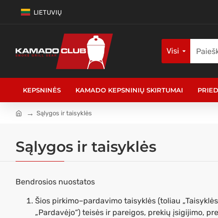
LIETUVIŲ
Visi
KEPSNINĖS
KAMADO KEPSNINIŲ SKIRTUMAI
PRIED
Sąlygos ir taisyklės
Sąlygos ir taisyklės
Bendrosios nuostatos
Šios pirkimo–pardavimo taisyklės (toliau „Taisyklė
„Pardavėjo“) teisės ir pareigos, prekių įsigijimo, 