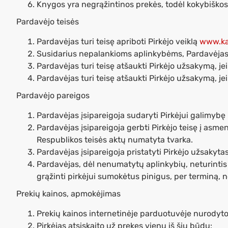
Knygos yra negrąžintinos prekės, todėl kokybiškos
Pardavėjo teisės
Pardavėjas turi teisę apriboti Pirkėjo veiklą
www.ka
Susidarius nepalankioms aplinkybėms, Pardavėjas tur
Pardavėjas turi teisę atšaukti Pirkėjo užsakymą, 
Pardavėjas turi teisę atšaukti Pirkėjo užsakymą, je
Pardavėjo pareigos
Pardavėjas įsipareigoja sudaryti Pirkėjui galimyb
Pardavėjas įsipareigoja gerbti Pirkėjo teisę į asm
Respublikos teisės aktų numatyta tvarka.
Pardavėjas įsipareigoja pristatyti Pirkėjo užsakyta
Pardavėjas, dėl nenumatytų aplinkybių, neturintis 
grąžinti pirkėjui sumokėtus pinigus, per terminą, n
Prekių kainos, apmokėjimas
Prekių kainos internetinėje parduotuvėje nurodyto
Pirkėjas atsiskaito už prekes vienu iš šių būdų: