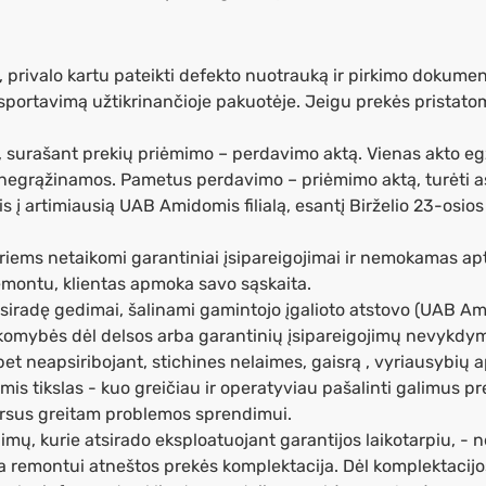
privalo kartu pateikti defekto nuotrauką ir pirkimo dokument
nsportavimą užtikrinančioje pakuotėje. Jeigu prekės prista
surašant prekių priėmimo – perdavimo aktą. Vienas akto egz.
egrąžinamos. Pametus perdavimo – priėmimo aktą, turėti a
 į artimiausią UAB Amidomis filialą, esantį Birželio 23-osios 
riems netaikomi garantiniai įsipareigojimai ir nemokamas apt
emontu, klientas apmoka savo sąskaita.
atsiradę gedimai, šalinami gamintojo įgalioto atstovo (UAB 
omybės dėl delsos arba garantinių įsipareigojimų nevykdymo,
 bet neapsiribojant, stichines nelaimes, gaisrą , vyriausybių
s tikslas - kuo greičiau ir operatyviau pašalinti galimus pr
ursus greitam problemos sprendimui.
mų, kurie atsirado eksploatuojant garantijos laikotarpiu, - n
sa remontui atneštos prekės komplektacija. Dėl komplektacij