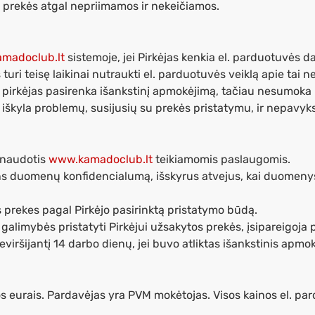
 prekės atgal nepriimamos ir nekeičiamos.
madoclub.lt
sistemoje, jei Pirkėjas kenkia el. parduotuvės d
i teisę laikinai nutraukti el. parduotuvės veiklą apie tai n
jei pirkėjas pasirenka išankstinį apmokėjimą, tačiau nesumo
i iškyla problemų, susijusių su prekės pristatymu, ir nepavyks
ę naudotis
www.kamadoclub.lt
teikiamomis paslaugomis.
ens duomenų konfidencialumą, išskyrus atvejus, kai duomenys 
s prekes pagal Pirkėjo pasirinktą pristatymo būdą.
galimybės pristatyti Pirkėjui užsakytos prekės, įsipareigoja 
eviršijantį 14 darbo dienų, jei buvo atliktas išankstinis apmo
s eurais. Pardavėjas yra PVM mokėtojas. Visos kainos el. p