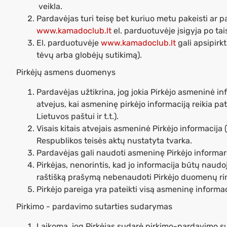
veikla.
Pardavėjas turi teisę bet kuriuo metu pakeisti ar pa
www.kamadoclub.lt
el. parduotuvėje įsigyja po tai
El. parduotuvėje
www.kamadoclub.lt
gali apsipirkt
tėvų arba globėjų sutikimą).
Pirkėjų asmens duomenys
Pardavėjas užtikrina, jog jokia Pirkėjo asmeninė i
atvejus, kai asmeninę pirkėjo informaciją reikia pa
Lietuvos paštui ir t.t.).
Visais kitais atvejais asmeninė Pirkėjo informacija 
Respublikos teisės aktų nustatyta tvarka.
Pardavėjas gali naudoti asmeninę Pirkėjo informarciją
Pirkėjas, nenorintis, kad jo informacija būtų naudoja
raštišką prašymą nebenaudoti Pirkėjo duomenų rin
Pirkėjo pareiga yra pateikti visą asmeninę informac
Pirkimo - pardavimo sutarties sudarymas
Laikoma, jog Pirkėjas sudarė pirkimo-pardavimo s