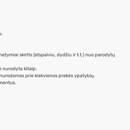
u.
ymiai skirtis (atspalviu, dydžiu ir t.t.) nuo parodytų
 nurodyta kitaip.
 nurodomas prie kiekvienos prekės ypatybių.
umentus.