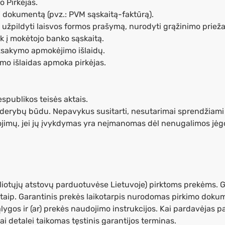
o Pirkėjas.
tį dokumentą (pvz.: PVM sąskaitą-faktūrą).
lo užpildyti laisvos formos prašymą, nurodyti grąžinimo prieža
k į mokėtojo banko sąskaitą.
užsakymo apmokėjimo išlaidų.
mo išlaidas apmoka pirkėjas.
spublikos teisės aktais.
ami derybų būdu. Nepavykus susitarti, nesutarimai sprendžiami
gojimų, jei jų įvykdymas yra neįmanomas dėl nenugalimos jėgo
iotųjų atstovų parduotuvėse Lietuvoje) pirktoms prekėms. Ga
aip. Garantinis prekės laikotarpis nurodomas pirkimo dokume
ąlygos ir (ar) prekės naudojimo instrukcijos. Kai pardavėjas 
i detalei taikomas tęstinis garantijos terminas.