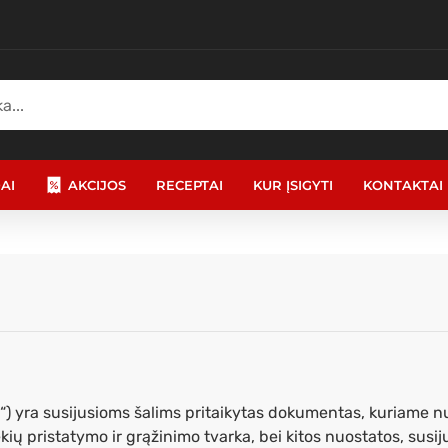
AI
AKCIJOS
RECEPTAI
KUR ĮSIGYTI
KONTAKTAI
s“) yra susijusioms šalims pritaikytas dokumentas, kuriame n
prekių pristatymo ir grąžinimo tvarka, bei kitos nuostatos, su