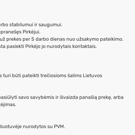
arbo stabilumui ir saugumui.
epranešęs Pirkėjui.
ka už prekes per 5 darbo dienas nuo užsakymo pateikimo.
ta pasiekti Pirkėjo jo nurodytais kontaktais.
turi būti pateikti trečiosioms šalims Lietuvos
pasiūlyti savo savybėmis ir išvaizda panašią prekę, arba
kėjimas.
arduotuvėje nurodytos su PVM.