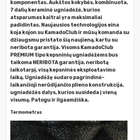
komponentas. Aukštos kokybės, kombinuota,
7 dalių keraminė ugniadėžė, kurios
atsparumas kaitrai yra maksimaliai
padidintas. Naujausios technologijos eina
koja kojon su KamadoClub ir mūsų komanda su
džiaugsmu pristato šią naujieną, kartu su
neribota garantija. Visoms KamadoClub
PREMIUM tipo kepsninių ugniadėžėms bus
taikoma NERIBOTA garantija, neribotą
laikotarpį, visą kepsninės eksploatavimo
laiką. Ugniadėžę sudaro pagrindinė-
laikančioji nerūdijančio plieno konstrukcija,
ugniadėžės dalys, kurios susideda į vieną
visumą. Patogu ir ilgaamžiška.
Termometras