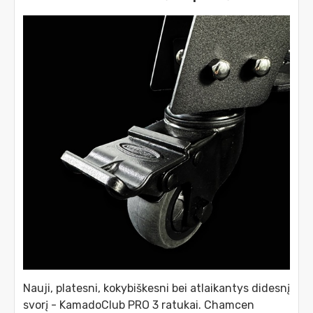
Nauji, platesni, kokybiškesni bei atlaikantys didesnį
svorį - KamadoClub PRO 3 ratukai. Chamcen