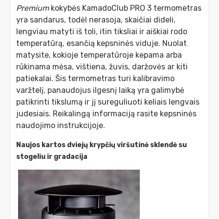
Premium
kokybės KamadoClub PRO 3 termometras
yra sandarus, todėl nerasoja, skaičiai dideli,
lengviau matyti iš toli, itin tiksliai ir aiškiai rodo
temperatūrą, esančią kepsninės viduje. Nuolat
matysite, kokioje temperatūroje kepama arba
rūkinama mėsa, vištiena, žuvis, daržovės ar kiti
patiekalai. Šis termometras turi kalibravimo
varžtelį, panaudojus ilgesnį laiką yra galimybė
patikrinti tikslumą ir jį sureguliuoti keliais lengvais
judesiais. Reikalingą informaciją rasite kepsninės
naudojimo instrukcijoje.
Naujos kartos dviejų krypčių viršutinė sklendė su
stogeliu ir gradacija