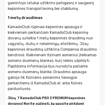
gamintojo ratukai užtikrins patogesnį ir saugesnį
kepsninės transportavimą bei stabilumą.
1 metų draudimas
KamadoClub rūpinasi kepsninės apsauga ir
kiekvienam perkančiam KamadoClub kepsninę
dovanų suteikia 1 metų kepsninės draudimą nuo
vagysčių, dužių ir nelaimingų atsitikimų. Jūsų
kepsninės draudimą užtikrina Compensa draudimo
bendrovė. Kiekvienam fiziniam asmeniui įteikiamas
asmens duomenų blankas, kurį reikės užpildyti.
Papildoma informacija bus nurodyta pačiame
asmens duomenų blanke. Draudimo apsauga
galioja tik fiziniams asmenims tiesiogiai
perkantiems iš KamadoClub el. arba fizinės
parduotuvės.
Jūsų 7 KamadoClub PRO 3 PREMIUM kepsninės
dovanos! Norite sužinoti, ką gausite pirkdami