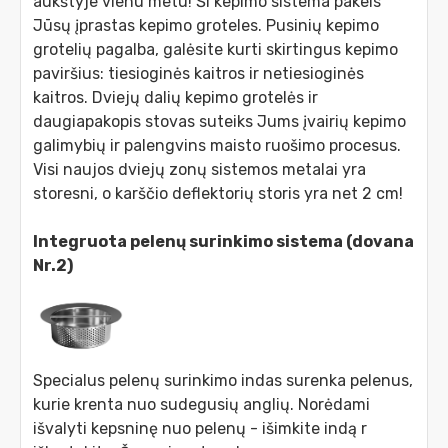
aukštyje vienu metu! Ši kepimo sistema pakeis
Jūsų įprastas kepimo groteles. Pusinių kepimo
grotelių pagalba, galėsite kurti skirtingus kepimo
paviršius: tiesioginės kaitros ir netiesioginės
kaitros. Dviejų dalių kepimo grotelės ir
daugiapakopis stovas suteiks Jums įvairių kepimo
galimybių ir palengvins maisto ruošimo procesus.
Visi naujos dviejų zonų sistemos metalai yra
storesni, o karščio deflektorių storis yra net 2 cm!
Integruota pelenų surinkimo sistema (dovana
Nr.2)
Specialus pelenų surinkimo indas surenka pelenus,
kurie krenta nuo sudegusių anglių. Norėdami
išvalyti kepsninę nuo pelenų - išimkite indą r