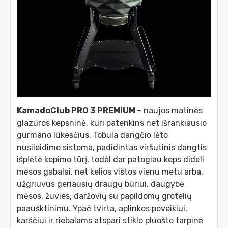
KamadoClub PRO 3
PREMIUM
– naujos matinės
glazūros kepsninė, kuri patenkins net išrankiausio
gurmano lūkesčius. Tobula dangčio lėto
nusileidimo sistema, padidintas viršutinis dangtis
išplėtė kepimo tūrį, todėl dar patogiau keps dideli
mėsos gabalai, net kelios vištos vienu metu arba,
užgriuvus geriausių draugų būriui, daugybė
mėsos, žuvies, daržovių su papildomų grotelių
paaušktinimu. Ypač tvirta, aplinkos poveikiui,
karščiui ir riebalams atspari stiklo pluošto tarpinė