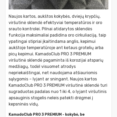
Naujos kartos, aukštos kokybės, dviejų krypčių,
viršutinė sklendė efektyviai temperatūros ir oro
srauto kontrolei. Pilnai atidarytos sklendės
funkcija maksimaliai padidina oro cirkuliaciją, taip
ypatingai stipriai įkaitindama anglis, kepimui
aukštoje temperatūroje ant ketaus grotelių arba
picų kepimui. KamadoClub PRO 3 PREMIUM
viršutinė sklendė pagaminta iš korozijai atsparių
medžiagų, todėl visuomet atrodys
nepriekaištingai, net naudojama atšiauriomis
sąlygomis – lyjant ar sningant. Naujos kartos
KamadoClub PRO 3 PREMIUM viršutinė sklendė turi
sugraduotas padalas nuo 1 iki 4, o lyjant viršutinis
apsauginis stogelis neleis patekti drėgmei į
kepsninės vidų.
KamadoClub PRO 3 PREMIUM - kokybė, be