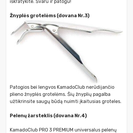
iškratykite. Švaru ir patogu!
Žnyplės grotelėms (dovana Nr.3)
Patogios bei lengvos KamadoClub nerūdijančio
plieno žnyplės grotelėms. Šių žnyplių pagalba
užtikrinsite saugų būdą nuimti įkaitusias groteles.
Pelenų žarsteklis (dovana Nr.4)
KamadoClub PRO 3 PREMIUM universalus pelenų