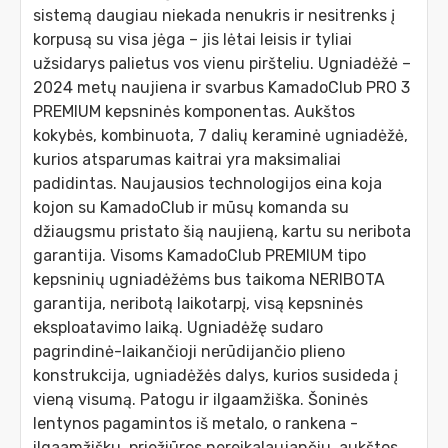
sistemą daugiau niekada nenukris ir nesitrenks į
korpusą su visa jėga – jis lėtai leisis ir tyliai
užsidarys palietus vos vienu piršteliu. Ugniadėžė –
2024 metų naujiena ir svarbus KamadoClub PRO 3
PREMIUM kepsninės komponentas. Aukštos
kokybės, kombinuota, 7 dalių keraminė ugniadėžė,
kurios atsparumas kaitrai yra maksimaliai
padidintas. Naujausios technologijos eina koja
kojon su KamadoClub ir mūsų komanda su
džiaugsmu pristato šią naujieną, kartu su neribota
garantija. Visoms KamadoClub PREMIUM tipo
kepsninių ugniadėžėms bus taikoma NERIBOTA
garantija, neribotą laikotarpį, visą kepsninės
eksploatavimo laiką. Ugniadėžę sudaro
pagrindinė-laikančioji nerūdijančio plieno
konstrukcija, ugniadėžės dalys, kurios susideda į
vieną visumą. Patogu ir ilgaamžiška. Šoninės
lentynos pagamintos iš metalo, o rankena -
ilgaamžišku, priežiūros nereikalaujančiu, aukštos