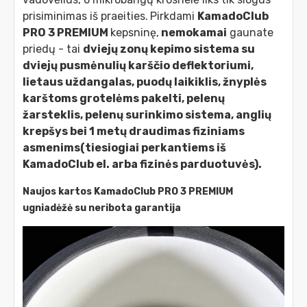
prisiminimas iš praeities.
Pirkdami
KamadoClub
PRO 3 PREMIUM
kepsninę,
nemokamai
gaunate
priedų - tai
dviejų zonų kepimo sistema su
dviejų pusmėnulių karščio deflektoriumi,
lietaus uždangalas, puodų laikiklis, žnyplės
karštoms grotelėms pakelti, pelenų
žarsteklis, pelenų surinkimo sistema, anglių
krepšys bei 1 metų draudimas fiziniams
asmenims(tiesiogiai perkantiems iš
KamadoClub el. arba fizinės parduotuvės).
Naujos kartos KamadoClub PRO 3 PREMIUM
ugniadėžė su neribota garantija