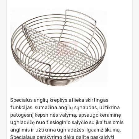
Specialus anglių krepšys atlieka skirtingas
funkcijas: sumažina anglių sąnaudas, užtikrina
patogesnį kepsninės valymą, apsaugo keraminę
ugniadėžę nuo tiesioginio sąlyčio su įkaitusiomis
anglimis ir užtikrina ugniadėžės ilgaamžiškumą.
Specialaus perskyrimo dėka galite paskaidyti