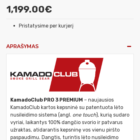
1,199.00€
Pristatysime per kurjerį
APRAŠYMAS
KamadoClub PRO 3 PREMIUM
– naujausios
KamadoClub kartos kepsninė su patentuota lėto
nusileidimo sistema (angl.
one touch
), kurią sudaro
vyriai, laikantys 100% dangčio svorio ir patvarus
užraktas, atidarantis kepsninę vos vienu piršto
paspaudimu. Dangtis, turintis lėto nusileidimo