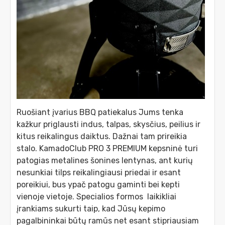
Ruošiant įvarius BBQ patiekalus Jums tenka
kažkur priglausti indus, talpas, skysčius, peilius ir
kitus reikalingus daiktus. Dažnai tam prireikia
stalo. KamadoClub PRO 3 PREMIUM kepsninė turi
patogias metalines šonines lentynas, ant kurių
nesunkiai tilps reikalingiausi priedai ir esant
poreikiui, bus ypač patogu gaminti bei kepti
vienoje vietoje. Specialios formos laikikliai
įrankiams sukurti taip, kad Jūsų kepimo
pagalbininkai būtų ramūs net esant stipriausiam