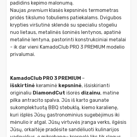
padidins kepimo malonumą.
Naujas
premium
klasės kepsninės termometras
pridės tikslumo tobuliems patiekalams. Dvigubos
krypties viršutinė sklendė su specialiu stogeliu
nuo lietaus, metalinės šoninės lentynos, apatinė
metalinė lentyna, pastorinti konstrukciniai metalai
- ik dar vieni KamadoClub PRO 3 PREMIUM modelio
privalumai.
KamadoClub PRO 3 PREMIUM
–
išskirtinė
keraminė
kepsninė
, išsiskirianti
originaliu
DiamondCut
išorės
dizainu
, matine
pilka antracito spalva. Jūs iš karto gaunate
sukomplektuotą BBQ stebuklą, kiemo karalienę,
kuri išplės Jūsų gastronominius sugebėjimus iki
mėnulio ir atgal. Jūsų virtuvės įranga verks, ilgėsis
Jūsų, orkaitėje pradėsite sandėliuoti kulinarijos
vadovėlius, o mikrobangų krosnelė liks tik slogus