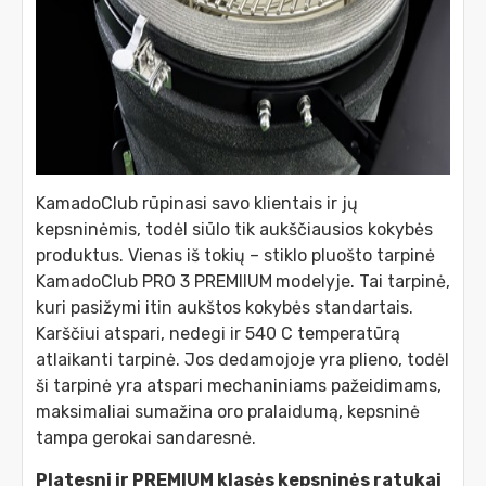
KamadoClub rūpinasi savo klientais ir jų
kepsninėmis, todėl siūlo tik aukščiausios kokybės
produktus. Vienas iš tokių – stiklo pluošto tarpinė
KamadoClub PRO 3 PREMIIUM
modelyje. Tai tarpinė,
kuri pasižymi itin aukštos kokybės standartais.
Karščiui atspari, nedegi ir 540 C temperatūrą
atlaikanti tarpinė. Jos dedamojoje yra plieno, todėl
ši tarpinė yra atspari mechaniniams pažeidimams,
maksimaliai sumažina oro pralaidumą, kepsninė
tampa gerokai sandaresnė.
Platesni ir PREMIUM klasės kepsninės ratukai