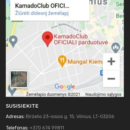
SUSISIEKITE
Adresas:
Birželio 23-iosios g. 15, Vilnius, LT-03206
Telefonas:
+370 674 99811