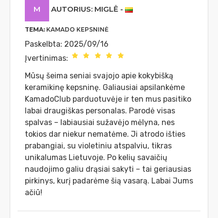
M
AUTORIUS: MIGLĖ
-
TEMA:
KAMADO KEPSNINĖ
Paskelbta: 2025/09/16
Įvertinimas:
Mūsų šeima seniai svajojo apie kokybišką
keramikinę kepsninę. Galiausiai apsilankėme
KamadoClub parduotuvėje ir ten mus pasitiko
labai draugiškas personalas. Parodė visas
spalvas – labiausiai sužavėjo mėlyna, nes
tokios dar niekur nematėme. Ji atrodo išties
prabangiai, su violetiniu atspalviu, tikras
unikalumas Lietuvoje. Po kelių savaičių
naudojimo galiu drąsiai sakyti – tai geriausias
pirkinys, kurį padarėme šią vasarą. Labai Jums
ačiū!