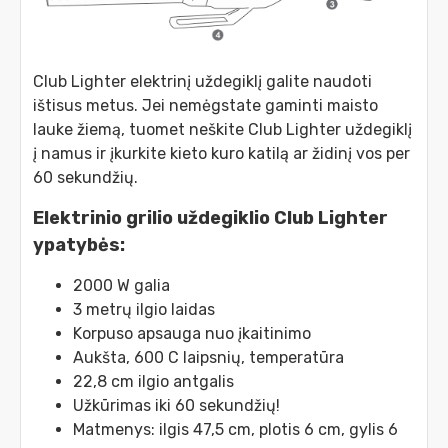
Club Lighter elektrinį uždegiklį galite naudoti
ištisus metus. Jei nemėgstate gaminti maisto
lauke žiemą, tuomet neškite Club Lighter uždegiklį
į namus ir įkurkite kieto kuro katilą ar židinį vos per
60 sekundžių.
Elektrinio grilio uždegiklio Club Lighter
ypatybės:
2000 W galia
3 metrų ilgio laidas
Korpuso apsauga nuo įkaitinimo
Aukšta, 600 C laipsnių, temperatūra
22,8 cm ilgio antgalis
Užkūrimas iki 60 sekundžių!
Matmenys: ilgis 47,5 cm, plotis 6 cm, gylis 6