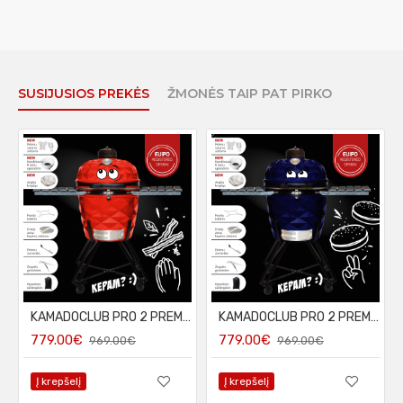
SUSIJUSIOS PREKĖS
ŽMONĖS TAIP PAT PIRKO
KAMADOCLUB PRO 2 PREMIUM+ KEPSNINĖ, RAUDONA
KAMADOCLUB PRO 2 PREMIUM+ KEPSNINĖ, MĖLYNA
779.00€
779.00€
969.00€
969.00€
Į krepšelį
Į krepšelį