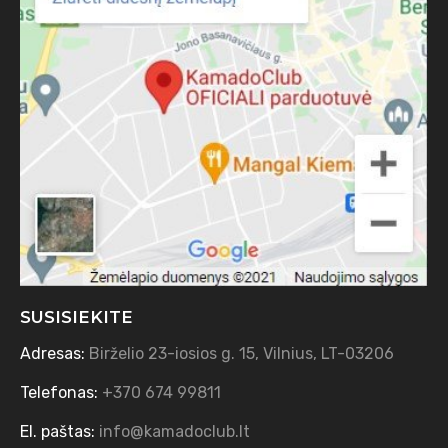
SUSISIEKITE
Adresas:
Birželio 23-iosios g. 15, Vilnius, LT-03206
Telefonas:
+370 674 99811
El. paštas:
info@kamadoclub.lt