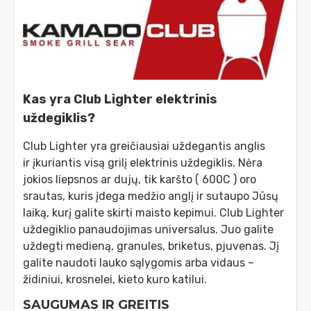
Kas yra Club Lighter elektrinis
uždegiklis?
Club Lighter yra greičiausiai uždegantis anglis
ir įkuriantis visą grilį elektrinis uždegiklis. Nėra
jokios liepsnos ar dujų, tik karšto ( 600C ) oro
srautas, kuris įdega medžio anglį ir sutaupo Jūsų
laiką, kurį galite skirti maisto kepimui. Club Lighter
uždegiklio panaudojimas universalus. Juo galite
uždegti medieną, granules, briketus, pjuvenas. Jį
galite naudoti lauko sąlygomis arba vidaus –
židiniui, krosnelei, kieto kuro katilui.
SAUGUMAS IR GREITIS