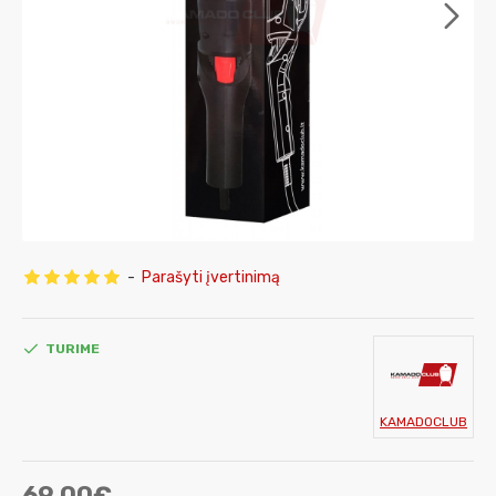
-
Parašyti įvertinimą
TURIME
KAMADOCLUB
69.00€