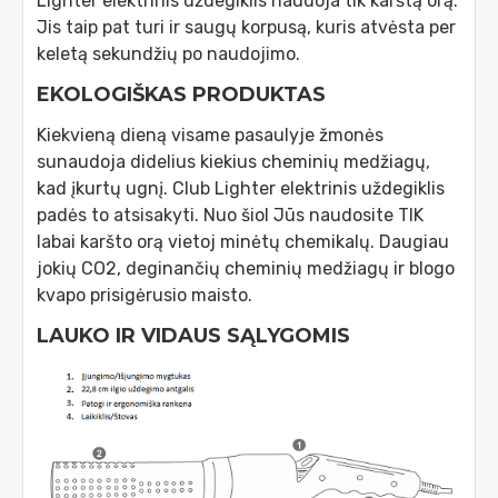
Lighter elektrinis uždegiklis naudoja tik karštą orą.
Jis taip pat turi ir saugų korpusą, kuris atvėsta per
keletą sekundžių po naudojimo.
EKOLOGIŠKAS PRODUKTAS
Kiekvieną dieną visame pasaulyje žmonės
sunaudoja didelius kiekius cheminių medžiagų,
kad įkurtų ugnį. Club Lighter elektrinis uždegiklis
padės to atsisakyti. Nuo šiol Jūs naudosite TIK
labai karšto orą vietoj minėtų chemikalų. Daugiau
jokių CO2, deginančių cheminių medžiagų ir blogo
kvapo prisigėrusio maisto.
LAUKO IR VIDAUS SĄLYGOMIS