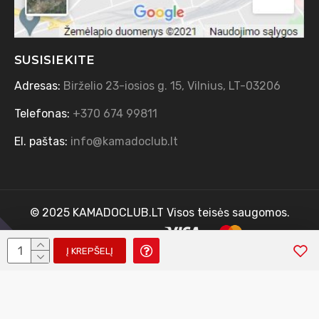
SUSISIEKITE
Adresas:
Birželio 23-iosios g. 15, Vilnius, LT-03206
Telefonas:
+370 674 99811
El. paštas:
info@kamadoclub.lt
© 2025 KAMADOCLUB.LT Visos teisės saugomos.
Sprendimas: TVS.lt
Į KREPŠELĮ