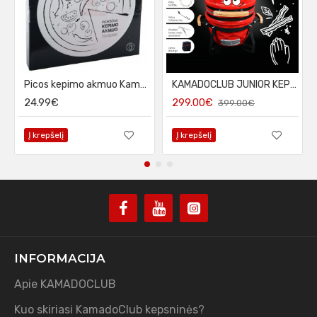
Picos kepimo akmuo KamadoClub Junior, 26 cm
KAMADOCLUB JUNIOR KEPSNINĖ, RAUDONA
24.99€
299.00€
399.00€
Į krepšelį
Į krepšelį
INFORMACIJA
Apie KAMADOCLUB
Kuo skiriasi KamadoClub kepsninės?