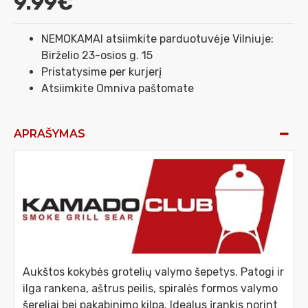
9.99€
NEMOKAMAI atsiimkite parduotuvėje Vilniuje:
Birželio 23-osios g. 15
Pristatysime per kurjerį
Atsiimkite Omniva paštomate
APRAŠYMAS
Aukštos kokybės grotelių valymo šepetys. Patogi ir
ilga rankena, aštrus peilis, spiralės formos valymo
šereliai bei pakabinimo kilpa. Idealus įrankis norint