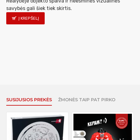
Realybėje objekto spalva ir neesminės vizualinės
savybės gali šiek tiek skirtis.
Į KREPŠELĮ
SUSIJUSIOS PREKĖS
ŽMONĖS TAIP PAT PIRKO