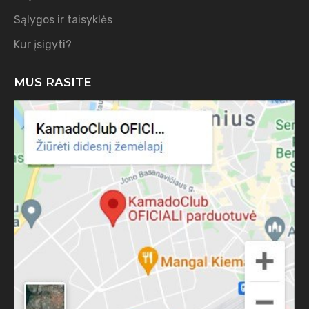
Sąlygos ir taisyklės
Kur įsigyti?
MUS RASITE