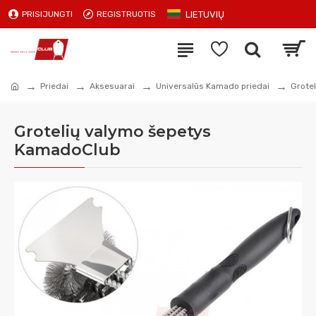
LIETUVIŲ
PRISIJUNGTI
REGISTRUOTIS
Priedai
Aksesuarai
Universalūs Kamado priedai
Grote
Grotelių valymo šepetys
KamadoClub