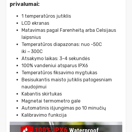
privalumai:
1 temperatūros jutiklis
LCD ekranas
Matavimas pagal Farenheitą arba Celsijaus
laipsnius
Temperatūros diapazonas: nuo -50C
iki
300C
~
Atsakymo laikas: 3-4 sekundės
100% vandeniui atsparus IPX6
Temperatūros fiksavimo mygtukas
Besisukantis maisto jutiklis patogesniam
naudojimui
Kabantis skirtukas
Magnetai termometro gale
Automatinis išjungimas po 10 minučių
Kalibravimo funkcija