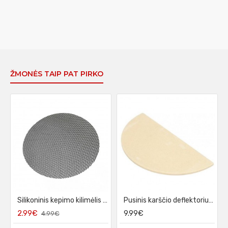
ŽMONĖS TAIP PAT PIRKO
Silikoninis kepimo kilimėlis KamadoClub Junior, 32 cm
Pusinis karščio deflektorius KamadoClub Junior, 26 cm
2.99€
9.99€
4.99€