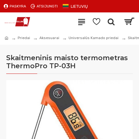
LIETUVIŲ
PASKYRA
ATSIJUNGTI
Priedai
Aksesuarai
Universalūs Kamado priedai
Skait
Skaitmeninis maisto termometras
ThermoPro TP-03H