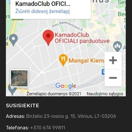
SUSISIEKITE
Adresas:
Birželio 23-iosios g. 15, Vilnius, LT-03206
Telefonas:
+370 674 99811