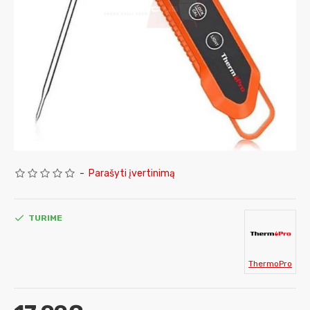
-
Parašyti įvertinimą
TURIME
ThermoPro