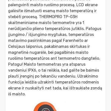
palengvinti maisto ruošimo procesą. LCD ekrane
galėsite išmatuoti esamą maisto temperatūrą ir
stebėti procesą. THERMOPRO TP-03H
skaitmeniniame maisto termometre yra 1
nerūdijančio plieno temperatūros jutiklis. Patogus
įjungimo / išjungimo mygtukas, temperatūros
matavimo pasirinkimas pagal Farenheito ar
Celsijaus laipsnius, pakabinamas skirtukas ir
magnetinė nugarėlė, bei pagalbinės maisto
ruošimo temperatūros ant termometro dangtelio.
Patogu! Maisto termometras yra atsparus
vandeniui IPX6, o tai reiškia, kad galite be baimės
plauti įrenginį po tekančiu vandeniu. Užrakinimo
funkcija leidžia užrakinti temperatūros rodmenis
ekrane ir nuskaityti net tada, kai ištraukiate zondą
iš maisto.