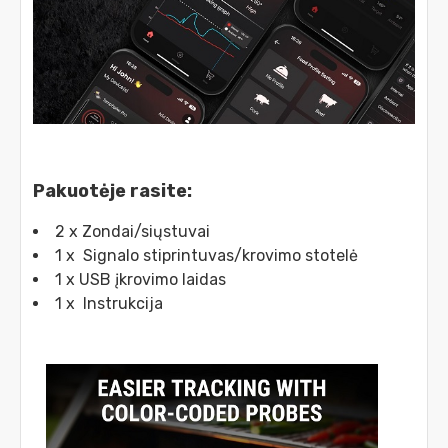
Pakuotėje rasite:
2 x Zondai/siųstuvai
1 x Signalo stiprintuvas/krovimo stotelė
1 x USB įkrovimo laidas
1 x Instrukcija