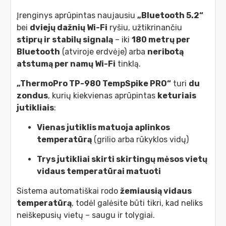
Įrenginys aprūpintas naujausiu
„Bluetooth 5.2“
bei
dviejų dažnių Wi-Fi
ryšiu, užtikrinančiu
stiprų ir stabilų signalą
– iki
180 metrų per
Bluetooth
(atviroje erdvėje) arba
neribotą
atstumą per namų Wi-Fi
tinklą.
„ThermoPro TP-980 TempSpike PRO“
turi
du
zondus
, kurių kiekvienas aprūpintas
keturiais
jutikliais
:
Vienas jutiklis matuoja aplinkos
temperatūrą
(grilio arba rūkyklos vidų)
Trys jutikliai skirti skirtingų mėsos vietų
vidaus temperatūrai matuoti
Sistema automatiškai rodo
žemiausią vidaus
temperatūrą
, todėl galėsite būti tikri, kad neliks
neiškepusių vietų – saugu ir tolygiai.