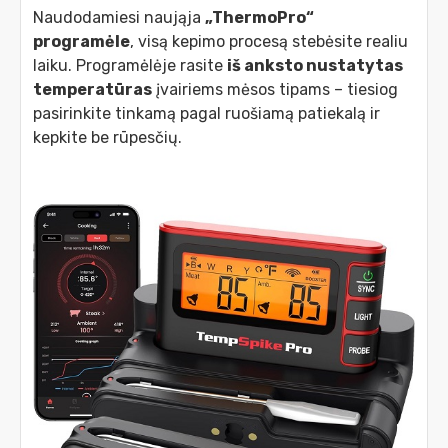
Naudodamiesi naująja
„ThermoPro“
programėle
, visą kepimo procesą stebėsite realiu
laiku. Programėlėje rasite
iš anksto nustatytas
temperatūras
įvairiems mėsos tipams – tiesiog
pasirinkite tinkamą pagal ruošiamą patiekalą ir
kepkite be rūpesčių.