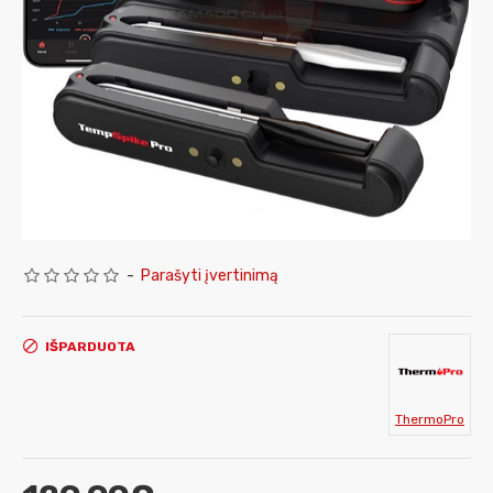
-
Parašyti įvertinimą
IŠPARDUOTA
ThermoPro