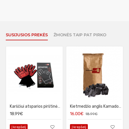
SUSIJUSIOS PREKĖS
ŽMONĖS TAIP PAT PIRKO
Karščiui atsparios pirštinės KamadoClub, 2 vnt
Kietmedžio anglis KamadoClub, 10 kg (ąžuolas)
18.99€
16.00€
18.99€
Į krepšelį
Į krepšelį