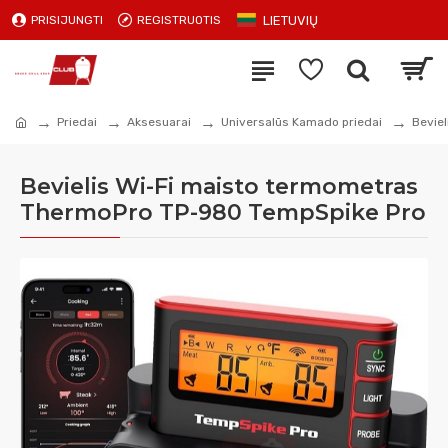
LIETUVIŲ
PRISIJUNGTI
REGISTRUOTIS
Priedai
Aksesuarai
Universalūs Kamado priedai
Bevie
Bevielis Wi-Fi maisto termometras
ThermoPro TP-980 TempSpike Pro