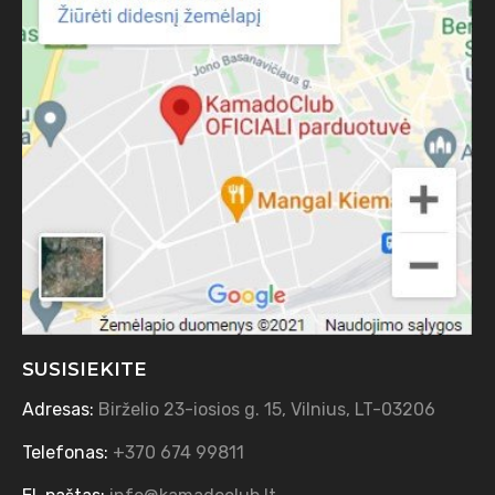
SUSISIEKITE
Adresas:
Birželio 23-iosios g. 15, Vilnius, LT-03206
Telefonas:
+370 674 99811