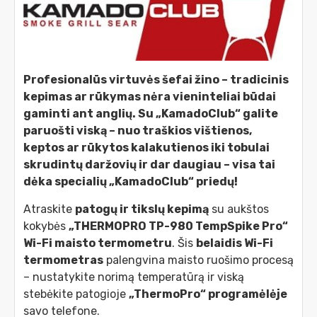
Profesionalūs virtuvės šefai žino – tradicinis
kepimas ar rūkymas nėra vieninteliai būdai
gaminti ant anglių. Su „KamadoClub“ galite
paruošti viską – nuo traškios vištienos,
keptos ar rūkytos kalakutienos iki tobulai
skrudintų daržovių ir dar daugiau – visa tai
dėka specialių „KamadoClub“ priedų!
Atraskite
patogų ir tikslų kepimą
su aukštos
kokybės
„THERMOPRO TP-980 TempSpike Pro“
Wi-Fi maisto termometru
. Šis
belaidis Wi-Fi
termometras
palengvina maisto ruošimo procesą
– nustatykite norimą temperatūrą ir viską
stebėkite patogioje
„ThermoPro“ programėlėje
savo telefone.